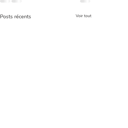
Posts récents
Voir tout
Comprendre la honte et la
culpabilité dans la